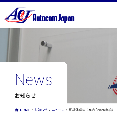
コ
ナ
ン
ビ
テ
ゲ
ン
ー
ツ
シ
へ
ョ
ス
ン
キ
に
ッ
移
プ
動
News
お知らせ
HOME
お知らせ
ニュース
夏季休暇のご案内（2026年度）