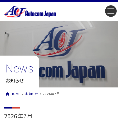
コ
ナ
ン
ビ
テ
ゲ
ン
ー
ツ
シ
へ
ョ
ス
ン
キ
に
ッ
移
プ
動
News
お知らせ
HOME
お知らせ
2026年7月
2026年7月